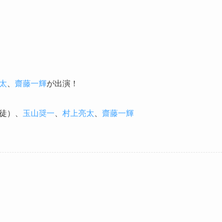
太
、
齋藤一輝
が出演！
徒）、
玉山奨一
、
村上亮太
、
齋藤一輝