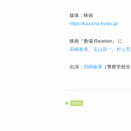
媒体：映画
https://kazama-kyojo.jp/
映画『教場 Reunion』 に
田嶋春香
、
玉山奨一
、
村上亮
出演：
田嶋春香
（警察学校生
News