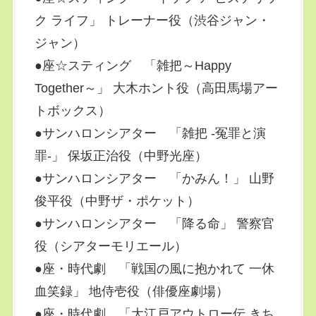
ク ライフ」 トレーナー役（渋谷ジャン・
ジャン）
●座☆スティング 「雑把～Happy
Together～」 大木ホント役（高田馬場アー
トボックス）
●サンハロンシアター 「雑把 -冤罪と演
罪-」 保坂正治役（中野光座）
●サンハロンシアター 「かみん！」 山野
俊平役（中野ザ・ポケット）
●サンハロンシアター 「降る命」 警察官
役（シアターモリエール）
●座・時代劇 「戦国の風に抱かれて 一休
血笑録」 地侍壱役（俳優座劇場）
●座・時代劇 「大江戸アウトロー伝 きち