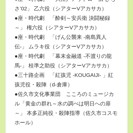
さ’02」 乙六役（シアターVアカサカ）
●座・時代劇 「酔剣～安兵衛 決闘秘録
～」 権六役（シアターVアカサカ）
●座・時代劇 「げん公襲来 -南島異人
伝-」 ムラキ役（シアターVアカサカ）
●座・時代劇 「幕末金融道 -不渡りの龍
馬-」 桂準之助役（シアターVアカサカ）
●三十路企画 「紅孩児 -KOUGAIJI- 」紅
孩児役・殺陣（d-倉庫）
●佐久市文化事業団 こころのミュージカ
ル「黄金の群れ～水の調べは明日への扉
～」 本多正純役・殺陣指導（佐久市コスモ
ホール）