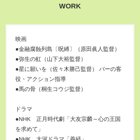
WORK
映画
●金融腐蝕列島〔呪縛〕（原田眞人監督）
●弥生の虹（山下大裕監督）
●星に願いを（佐々木勝己監督） バーの客
役・アクション指導
●馬の骨（桐生コウジ監督）
ドラマ
●NHK 正月時代劇「大友宗麟～心の王国
を求めて」
●NHK 大河ドラマ「義経」